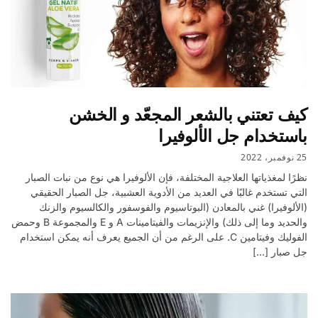
كيف تعتني بالشعر المجعّد و الخشن
باستخدام جل الألوفيرا
25 نوفمبر، 2022
نظرًا لمغذياتها العلاجية المختلفة، فإن الألوفيرا هي نوع من نبات الصبار
التي تستخدم غالبًا في العديد من الأدوية العشبية، جل الصبار الحقيقي
(الألوفيرا) غني بالمعادن (البوتاسيوم والفوسفور والكالسيوم والزنك
والحديد وما إلى ذلك) والإنزيمات والفيتامينات A و E والمجموعة B وحمض
الفوليك وفيتامين C. على الرغم من أن الجميع يعرف أنه يمكن استخدام
جل صبار […]