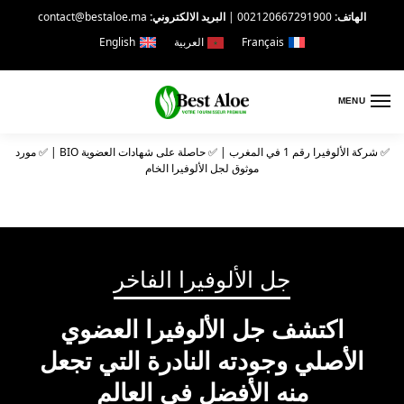
الهاتف:
002120667291900
|
البريد الالكتروني:
contact@bestaloe.ma
Français
العربية
English
MENU
✅ شركة الألوفيرا رقم 1 في المغرب | ✅ حاصلة على شهادات العضوية BIO | ✅ مورد
موثوق لجل الألوفيرا الخام
جل الألوفيرا الفاخر
اكتشف جل الألوفيرا العضوي
الأصلي وجودته النادرة التي تجعل
منه الأفضل في العالم