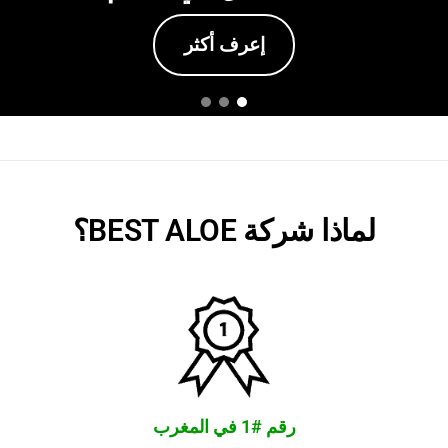
إعرف أكثر
لماذا شركة BEST ALOE؟
رقم #1 في المغرب