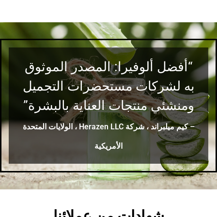
“أفضل ألوفيرا: المصدر الموثوق
به لشركات مستحضرات التجميل
ومنشئي منتجات العناية بالبشرة”
– كيم ميلبراند ، شركة Herazen LLC ، الولايات المتحدة
الأمريكية
شهادات من عملائنا