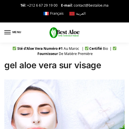
Tél:
+212 6 67 29 19 00
E-mail:
contact@bestaloe.ma
Français
العربية
MENU
Sté d’Aloe Vera Numéro #1
Au Maroc |
Certifié
Bio |
Fournisseur
De Matière Première
gel aloe vera sur visage