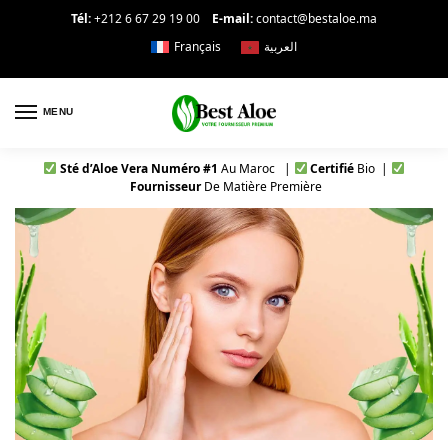
Tél:
+212 6 67 29 19 00
E-mail:
contact@bestaloe.ma
Français
العربية
MENU
Sté d’Aloe Vera Numéro #1
Au Maroc |
Certifié
Bio |
Fournisseur
De Matière Première