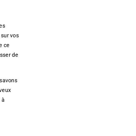
nes
 sur vos
e ce
asser de
s savons
eveux
 à