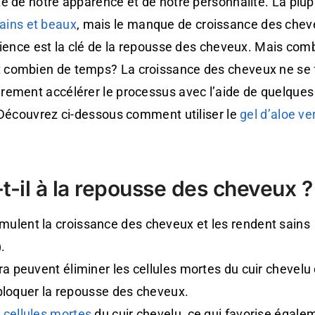
e de notre apparence et de notre personnalité. La plup
ains et beaux
, mais le manque de croissance des chev
tience est la clé de la repousse des cheveux. Mais com
 combien de temps? La croissance des cheveux ne se f
rement accélérer le processus avec l’aide de quelques
. Découvrez ci-dessous comment utiliser le
gel d’aloe ve
-t-il à la repousse des cheveux ?
imulent la croissance des cheveux et les rendent sains
.
a peuvent éliminer les cellules mortes du cuir chevelu 
t bloquer la repousse des cheveux.
s cellules mortes
du cuir chevelu, ce qui favorise égale