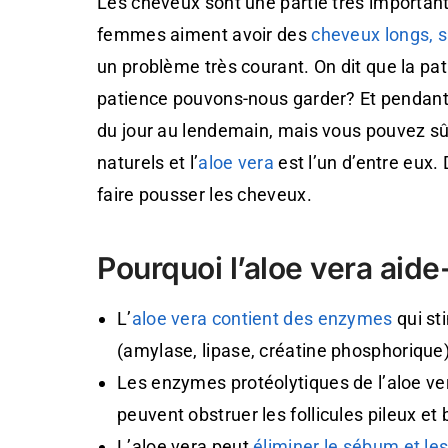
Les cheveux sont une partie très important
femmes aiment avoir des
cheveux longs, s
un problème très courant. On dit que la pa
patience pouvons-nous garder? Et pendant
du jour au lendemain, mais vous pouvez sû
naturels et l’
aloe vera
est l’un d’entre eux
faire pousser les cheveux.
Pourquoi l’aloe vera aide
L’
aloe vera contient des enzymes
qui st
(amylase, lipase, créatine phosphorique)
Les enzymes protéolytiques de l’aloe ver
peuvent obstruer les follicules pileux e
L’aloe vera peut
éliminer le sébum et le