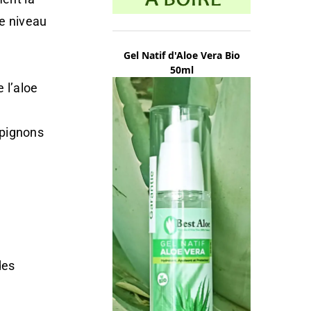
le niveau
Gel Natif d'Aloe Vera Bio
50ml
 l’aloe
mpignons
des