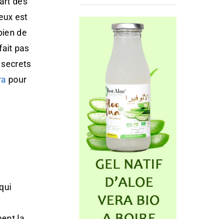
art des
eux est
bien de
ait pas
 secrets
ra
pour
qui
ment la