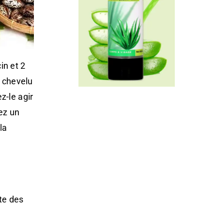
in et 2
r chevelu
z-le agir
ez un
la
ute des