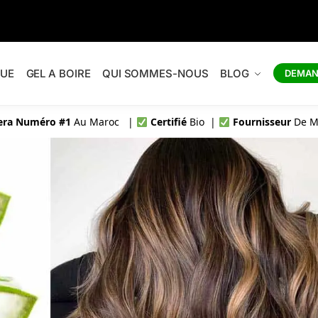
a
QUE
GEL A BOIRE
QUI SOMMES-NOUS
BLOG
DEMAN
Vera Numéro #1
Au Maroc |
Certifié
Bio |
Fournisseur
De M