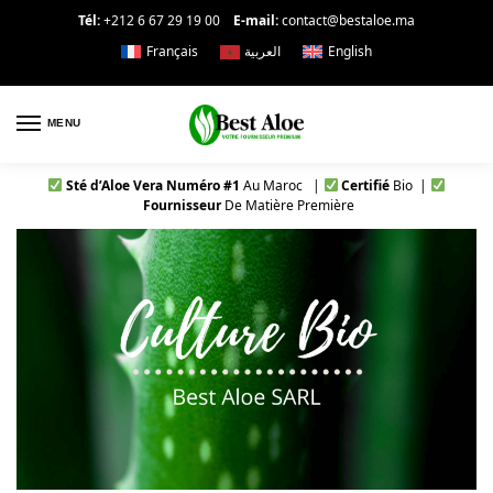
Tél:
+212 6 67 29 19 00
E-mail:
contact@bestaloe.ma
Français
العربية
English
MENU
Sté d’Aloe Vera Numéro #1
Au Maroc |
Certifié
Bio |
Fournisseur
De Matière Première